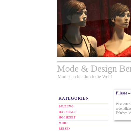
Mode & Design Ber
Modisch chic durch die Welt!
Plissee 
KATEGORIEN
Plissierte
BILDUNG
(2)
erdenklich
HAUSHALT
(9)
Fältchen le
HOCHZEIT
(19)
MODE
(5)
REISEN
(3)