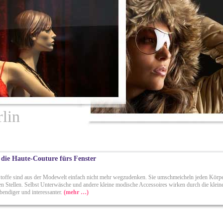
lin
– die Haute-Couture fürs Fenster
 Stoffe sind aus der Modewelt einfach nicht mehr wegzudenken. Sie umschmeicheln jeden Körpe
en Stellen. Selbst Unterwäsche und andere kleine modische Accessoires wirken durch die klein
bendiger und interessanter.
(mehr …)