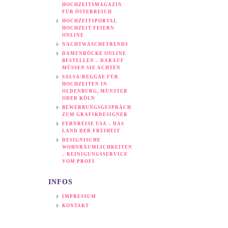
HOCHZEITSMAGAZIN
FÜR ÖSTERREICH
HOCHZEITSPORTAL
HOCHZEIT FEIERN
ONLINE
NACHTWÄSCHETRENDS
DAMENRÖCKE ONLINE
BESTELLEN – DARAUF
MÜSSEN SIE ACHTEN
SALSA/REGGAE FÜR
HOCHZEITEN IN
OLDENBURG, MÜNSTER
ODER KÖLN
BEWERBUNGSGESPRÄCH
ZUM GRAFIKDESIGNER
FERNREISE USA – DAS
LAND DER FREIHEIT
DESIGNISCHE
WOHNRÄUMLICHKEITEN
– REINIGUNGSSERVICE
VOM PROFI
INFOS
IMPRESSUM
KONTAKT